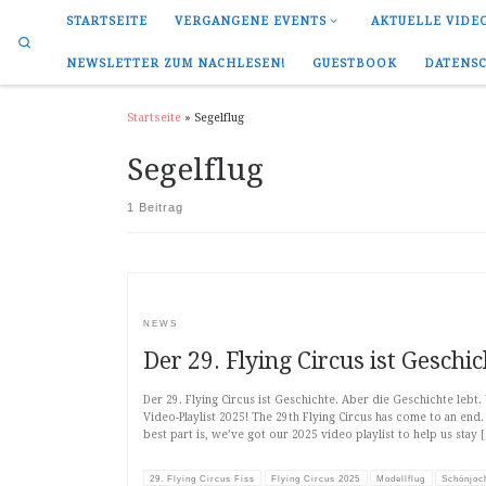
STARTSEITE
VERGANGENE EVENTS
AKTUELLE VIDE
Search
NEWSLETTER ZUM NACHLESEN!
GUESTBOOK
DATENS
Startseite
»
Segelflug
Segelflug
1 Beitrag
NEWS
Der 29. Flying Circus ist Geschi
Der 29. Flying Circus ist Geschichte. Aber die Geschichte lebt.
Video-Playlist 2025! The 29th Flying Circus has come to an end. 
best part is, we’ve got our 2025 video playlist to help us stay 
29. Flying Circus Fiss
Flying Circus 2025
Modellflug
Schönjoc