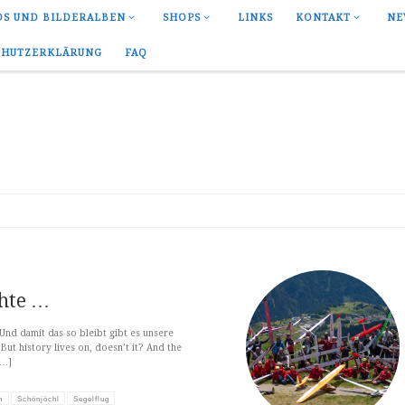
OS UND BILDERALBEN
SHOPS
LINKS
KONTAKT
NE
CHUTZERKLÄRUNG
FAQ
chte …
 Und damit das so bleibt gibt es unsere
But history lives on, doesn’t it? And the
[…]
h
Schönjöchl
Segelflug