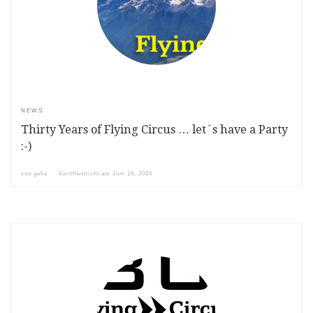
NEWS
Thirty Years of Flying Circus … let´s have a Party
:-)
von
geha
Veröffentlicht am
Juni 16, 2026