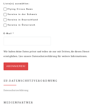
Liste(n) auswählen:
Flying Circus News
Vereine in der Schweiz
Vereine in Deutschland
Vereine in Österreich
E-Mail
*
Wir halten deine Daten privat und teilen sie nur mit Dritten, die diesen Dienst
ermöglichen. Lies unsere Datenschutzerklärung für weitere Informationen.
EU-DATENSCHUTZVERORDNUNG
Datenschutzerklärung
MEDIENPARTNER