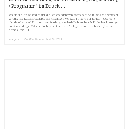
/ Programm“ im Druck …
Von einer Auflage konnte sich die Behörde nicht verabschieden: Ab 10 kg Abfluggewicht
verlangt die Luftfahrtbehörde das Anbringen von ACL-Blitzern auf der Rumpfoberseite
oder dem Leitwerk! Und rein weiße oder graue Modelle brauchen farbliche Markierungen
am Aussenflügel (1/6 der Fläche). Lest euch die Auflagen durch und bestätigt bei der
Anmeldung […]
von
geha
Veröffentlicht am
Mai 23, 2024