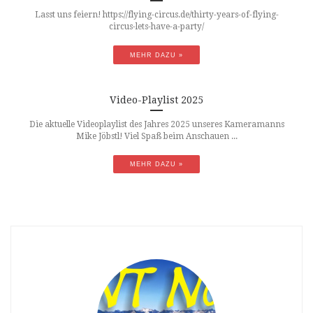
Lasst uns feiern! https://flying-circus.de/thirty-years-of-flying-
circus-lets-have-a-party/
MEHR DAZU »
Video-Playlist 2025
Die aktuelle Videoplaylist des Jahres 2025 unseres Kameramanns
Mike Jöbstl! Viel Spaß beim Anschauen ...
MEHR DAZU »