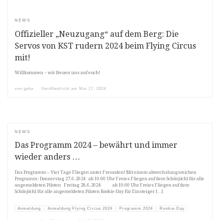
NEWS
Offizieller „Neuzugang“ auf dem Berg: Die
Servos von KST rudern 2024 beim Flying Circus
mit!
Willkommen – wir freuen uns auf euch!
von
geha
Veröffentlicht am
Mai 17, 2024
NEWS
Das Programm 2024 – bewährt und immer
wieder anders …
Das Programm – Vier Tage Fliegen unter Freunden! Mit einem abwechslungsreichen
Programm: Donnerstag 27.6.2024 ab 10:00 Uhr Freies Fliegen auf dem Schönjöchl für alle
angemeldeten Piloten Freitag 28.6.2024 ab 10:00 Uhr Freies Fliegen auf dem
Schönjöchl für alle angemeldeten Piloten Rookie-Day für Einsteiger […]
Anmeldung
Anmeldung Flying Circus 2024
Programm 2024
Rookie-Day