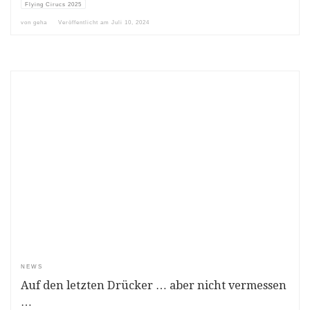
Flying Cirucs 2025
von
geha
Veröffentlicht am
Juli 10, 2024
NEWS
Auf den letzten Drücker … aber nicht vermessen
…