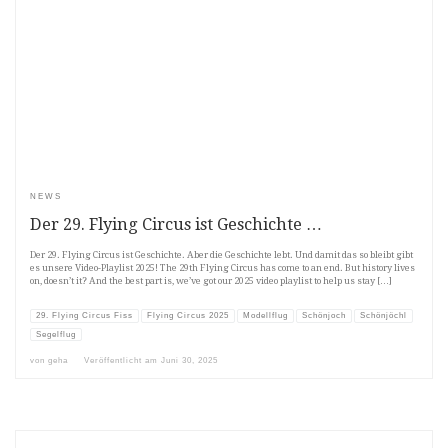
NEWS
Der 29. Flying Circus ist Geschichte …
Der 29. Flying Circus ist Geschichte. Aber die Geschichte lebt. Und damit das so bleibt gibt
es unsere Video-Playlist 2025! The 29th Flying Circus has come to an end. But history lives
on, doesn’t it? And the best part is, we’ve got our 2025 video playlist to help us stay […]
29. Flying Circus Fiss
Flying Circus 2025
Modellflug
Schönjoch
Schönjöchl
Segelflug
von
geha
Veröffentlicht am
Juni 30, 2025