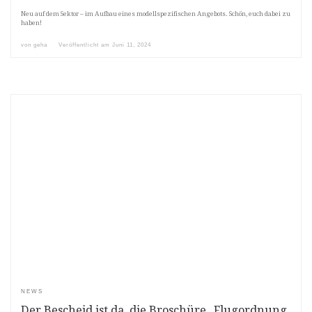
Neu auf dem Sektor – im Aufbau eines modellspezifischen Angebots. Schön, euch dabei zu
haben!
von
geha
Veröffentlicht am
Juni 11, 2024
NEWS
Der Bescheid ist da, die Broschüre „Flugordnung