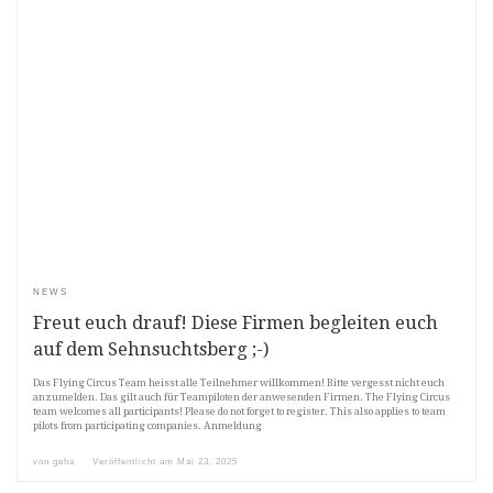
NEWS
Freut euch drauf! Diese Firmen begleiten euch
auf dem Sehnsuchtsberg ;-)
Das Flying Circus Team heisst alle Teilnehmer willkommen! Bitte vergesst nicht euch
anzumelden. Das gilt auch für Teampiloten der anwesenden Firmen. The Flying Circus
team welcomes all participants! Please do not forget to register. This also applies to team
pilots from participating companies. Anmeldung
von
geha
Veröffentlicht am
Mai 23, 2025