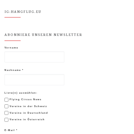
IG-HANGFLUG.EU
ABONNIERE UNSEREN NEWSLETTER
Vorname
Nachname
*
Liste(n) auswählen:
Flying Circus News
Vereine in der Schweiz
Vereine in Deutschland
Vereine in Österreich
E-Mail
*