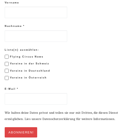
Vorname
Nachname
*
Liste(n) auswählen:
Flying Circus News
Vereine in der Schweiz
Vereine in Deutschland
Vereine in Österreich
E-Mail
*
Wir halten deine Daten privat und teilen sie nur mit Dritten, die diesen Dienst
ermöglichen. Lies unsere Datenschutzerklärung für weitere Informationen.