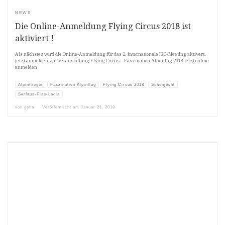
NEWS
Die Online-Anmeldung Flying Circus 2018 ist
aktiviert !
Als nächstes wird die Online-Anmeldung für das 2. internationale IGG-Meeting aktivert.
Jetzt anmelden zur Veranstaltung Flying Circus – Faszination Alpinflug 2018 Jetzt online
anmelden
Alpinflieger
Faszination Alpinflug
Flying Circus 2018
Schönjöchl
Serfaus-Fiss-Ladis
von
geha
Veröffentlicht am
Januar 21, 2018