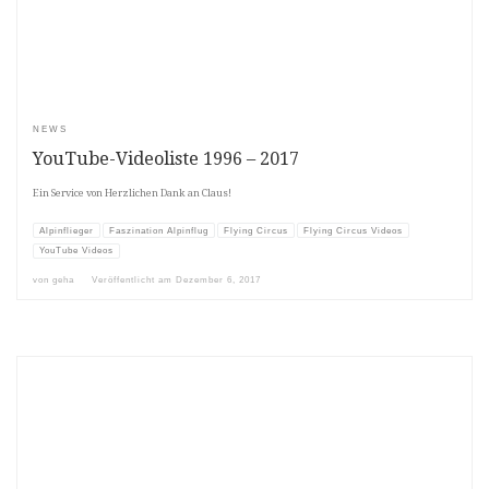
NEWS
YouTube-Videoliste 1996 – 2017
Ein Service von Herzlichen Dank an Claus!
Alpinflieger
Faszination Alpinflug
Flying Circus
Flying Circus Videos
YouTube Videos
von
geha
Veröffentlicht am
Dezember 6, 2017