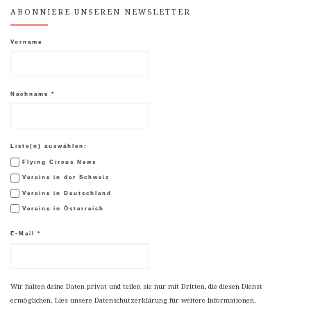
ABONNIERE UNSEREN NEWSLETTER
Vorname
Nachname
*
Liste(n) auswählen:
Flying Circus News
Vereine in der Schweiz
Vereine in Deutschland
Vereine in Österreich
E-Mail
*
Wir halten deine Daten privat und teilen sie nur mit Dritten, die diesen Dienst
ermöglichen. Lies unsere Datenschutzerklärung für weitere Informationen.