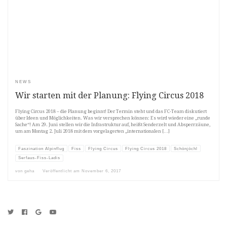
NEWS
Wir starten mit der Planung: Flying Circus 2018
Flying Circus 2018 – die Planung beginnt! Der Termin steht und das FC-Team diskutiert
über Ideen und Möglichkeiten. Was wir versprechen können: Es wird wieder eine „runde
Sache“! Am 29. Juni stellen wir die Infrastruktur auf, heißt Senderzelt und Absperrzäune,
um am Montag 2. Juli 2018 mit dem vorgelagerten „internationalen […]
Faszination Alpinflug
Fiss
Flying Circus
Flying Circus 2018
Schönjöchl
Serfaus-Fiss-Ladis
von
geha
Veröffentlicht am
November 6, 2017