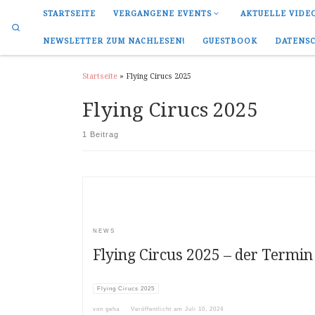
STARTSEITE
VERGANGENE EVENTS
AKTUELLE VIDE
Search
NEWSLETTER ZUM NACHLESEN!
GUESTBOOK
DATENS
Startseite
»
Flying Cirucs 2025
Flying Cirucs 2025
1 Beitrag
NEWS
Flying Circus 2025 – der Termin 
Flying Cirucs 2025
von
geha
Veröffentlicht am
Juli 10, 2024