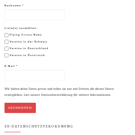
Nachname
*
Liste(n) auswählen:
Flying Circus News
Vereine in der Schweiz
Vereine in Deutschland
Vereine in Österreich
E-Mail
*
Wir halten deine Daten privat und teilen sie nur mit Dritten, die diesen Dienst
ermöglichen. Lies unsere Datenschutzerklärung für weitere Informationen.
EU-DATENSCHUTZVERORDNUNG