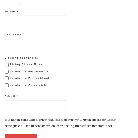
Vorname
Nachname
*
Liste(n) auswählen:
Flying Circus News
Vereine in der Schweiz
Vereine in Deutschland
Vereine in Österreich
E-Mail
*
Wir halten deine Daten privat und teilen sie nur mit Dritten, die diesen Dienst
ermöglichen. Lies unsere Datenschutzerklärung für weitere Informationen.