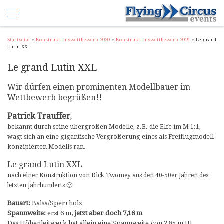
Startseite
»
Konstruktionswettbewerb 2020
»
Konstruktionswettbewerb 2019
»
Le grand
Lutin XXL
Le grand Lutin XXL
Wir dürfen einen prominenten Modellbauer im
Wettbewerb begrüßen!!
Patrick Trauffer
,
bekannt durch seine übergroßen Modelle, z.B. die Elfe im M 1:1,
wagt sich an eine gigantische Vergrößerung eines als Freiflugmodell
konzipierten Modells ran.
Le grand Lutin XXL
nach einer Konstruktion von Dick Twomey aus den 40-50er Jahren des
letzten Jahrhunderts 🙂
Bauart:
Balsa/Sperrholz
Spannweite:
erst 6 m,
jetzt aber doch 7,16 m
Das Höhenleitwerk hat allein eine Spannweite von 2,85 m !!!