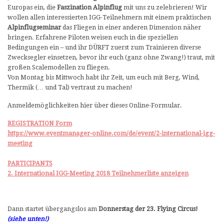
Europas ein, die
Faszination Alpinflug
mit uns zu zelebrieren! Wir
wollen allen interessierten IGG-Teiln
ehmern mit einem praktischen
Alpinflugseminar
das Fliegen in einer anderen Dimension näher
bringen. Erfahrene Piloten weisen euch in die speziellen
Bedingungen ein – und ihr DÜRFT zuerst zum Trainieren diverse
Zwecksegler einsetzen, bevor ihr euch (ganz ohne Zwang!) traut, mit
großen Scalemodellen zu fliegen.
Von Montag bis Mittwoch habt ihr Zeit, um euch mit Berg, Wind,
Thermik (… und Tal) vertraut zu machen!
Anmeldemöglichkeiten hier über dieses Online-Formular.
REGISTRATION Form
https://www.eventmanager-online.com/de/event/2-international-igg-
meeting
PARTICIPANTS
2. International IGG-Meeting 2018 Teilnehmerliste anzeigen
Dann startet übergangslos am
Donnerstag der 23. Flying Circus!
(siehe unten!)