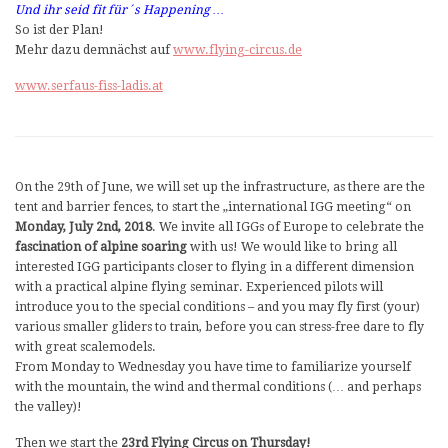
Und ihr seid fit für´s Happening …
So ist der Plan!
Mehr dazu demnächst auf
www.flying-circus.de
www.serfaus-fiss-ladis.at
On the 29th of June, we will set up the infrastructure, as there are the
tent and barrier fences, to start the „international IGG meeting“ on
Monday, July 2nd, 2018
. We invite all IGGs of Europe to celebrate the
fascination of alpine soaring
with us! We would like to bring all
interested IGG participants closer to flying in a different dimension
with a practical alpine flying seminar. Experienced pilots will
introduce you to the special conditions – and you may fly first (your)
various smaller gliders to train, before you can stress-free dare to fly
with great scalemodels.
From Monday to Wednesday you have time to familiarize yourself
with the mountain, the wind and thermal conditions (… and perhaps
the valley)!
Then we start the
23rd Flying Circus on Thursday!