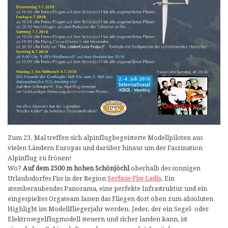
Zum 23. Mal treffen sich alpinflugbegeisterte Modellpiloten aus
vielen Ländern Europas und darüber hinaus um der Faszination
Alpinflug zu frönen!
Wo?
Auf dem 2500 m hohen Schönjöchl
oberhalb des sonnigen
Urlaubsdorfes Fiss in der Region
Serfaus-Fiss-Ladis
.
Ein
atemberaubendes Panorama, eine perfekte Infrastruktur und ein
eingespieltes Orgateam lassen das Fliegen dort oben zum absoluten
Highlight im Modellfliegerjahr werden. Jeder, der ein Segel- oder
Elektrosegelflugmodell steuern und sicher landen kann, ist