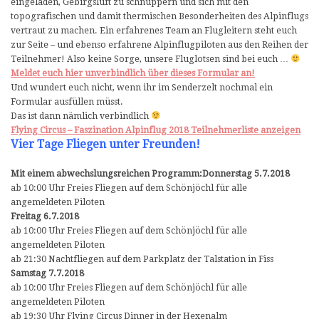
eingeladen, Gebirgsluft zu schnuppern und sich mit den
topografischen und damit thermischen Besonderheiten des Alpinflugs
vertraut zu machen. Ein erfahrenes Team an Flugleitern steht euch
zur Seite – und ebenso erfahrene Alpinflugpiloten aus den Reihen der
Teilnehmer! Also keine Sorge, unsere Fluglotsen sind bei euch …
Meldet euch hier unverbindlich über dieses Formular an!
Und wundert euch nicht, wenn ihr im Senderzelt nochmal ein
Formular ausfüllen müsst.
Das ist dann nämlich verbindlich
Flying Circus – Faszination Alpinflug 2018 Teilnehmerliste anzeigen
Vier Tage Fliegen unter Freunden!
Mit einem abwechslungsreichen Programm:
Donnerstag 5.7.2018
ab 10:00 Uhr Freies Fliegen auf dem Schönjöchl für alle
angemeldeten Piloten
Freitag 6.7.2018
ab 10:00 Uhr Freies Fliegen auf dem Schönjöchl für alle
angemeldeten Piloten
ab 21:30 Nachtfliegen auf dem Parkplatz der Talstation in Fiss
Samstag 7.7.2018
ab 10:00 Uhr Freies Fliegen auf dem Schönjöchl für alle
angemeldeten Piloten
ab 19:30 Uhr Flying Circus Dinner in der Hexenalm