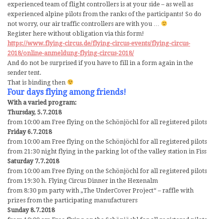
experienced team of flight controllers is at your side – as well as
experienced alpine pilots from the ranks of the participants! So do
not worry, our air traffic controllers are with you …
Register here without obligation via this form!
https://www.flying-circus.de/flying-circus-events/flying-circus-
2018/online-anmeldung-flying-circus-2018/
And do not be surprised if you have to fill in a form again in the
sender tent.
That is binding then
Four days flying among friends!
With a varied program:
Thursday, 5.7.2018
from 10:00 am Free flying on the Schönjöchl for all registered pilots
Friday 6.7.2018
from 10:00 am Free flying on the Schönjöchl for all registered pilots
from 21:30 night flying in the parking lot of the valley station in Fiss
Saturday 7.7.2018
from 10:00 am Free flying on the Schönjöchl for all registered pilots
from 19:30 h. Flying Circus Dinner in the Hexenalm
from 8:30 pm party with „The UnderCover Project“ – raffle with
prizes from the participating manufacturers
Sunday 8.7.2018