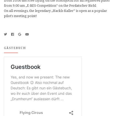
from 10:00 am Free flying on the Schönjöchl for all registered pilots
from 9:00 am „E-RES-Competition“ on the Perdatscher Bichl
On all evenings, the legendary „Hackls Kaller“ is open as a popular
pilot’s meeting point!
GÄSTEBUCH