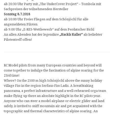
ab 20:30 Uhr Party mit „The UnderCover Project“ – Tombola mit
Sachpreisen der teilnehmenden Hersteller
Sonntag 8.7.2018
ab 10:00 Uhr Freies Fliegen auf dem Schönjöchl für alle
angemeldeten Piloten
ab 9:00 Uhr „E-RES-Wettbewerb“ auf dem Perdatscher Bichl
An allen Abenden hat der legendäre
„Hackls Kaller“
als beliebter
Pilotentreff offen!
RC Model pilots from many European countries and beyond will
come together to indulge the fascination of alpine soaring for the
23rd time!
Where? On the 2500 m high Schönjöchl above the sunny holiday
village Fiss in the region Serfaus-Fiss-Ladis. A breathtaking
panorama, a perfect infrastructure and a well-rehearsed orga team
make flying up there an absolute highlight in the RC pilots year.
Anyone who can steer a model airplane or electric glider and land
safely, is invited to sniff mountain air and get acquainted with the
topographic and thermal characteristics of alpine soaring. An