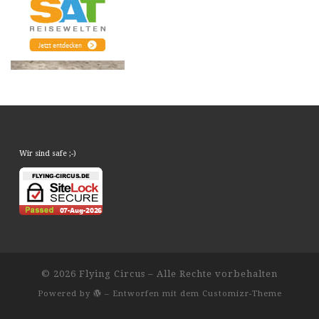
Wir sind safe ;-)
© 2026
Flying Circus
– Alle Rechte vorbehalten
Powered by
– Entworfen mit dem
Customizr-Theme