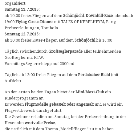
organisiert!
Samstag 11.7.2015:
ab 10:00 freies Fliegen auf dem
Schönjöchl
,
Downhill-Race
, abends ab
19:00
Flying Circus Dinner
mit TALES OF NEBELHEYM, Party,
Preisverleihungen, Tombola
Sonntag 12.7.2015:
ab 10:00 freies Kater-Fliegen auf dem
Schönjöchl
bis 16:00
Täglich zwischendurch
Großseglerparade
aller teilnehmenden
Großsegler mit KTW.
Vormittags Seglerschlepp auf 2500 m!
Täglich ab 12:00 freies Fliegen auf dem
Perdatscher Bichl
(mit
Aufsicht)
An den ersten beiden Tagen bietet der
Mini-Maxi-Club
ein
Kinderprogramm an.
Es werden
Flugmodelle gebastelt oder angemalt
und es wird ein
Flugwettbewerb durchgeführt.
Die Gewinner erhalten am Samstag bei der Preisverleihung in der
Hexenalm
wertvolle Preise
,
die natürlich mit dem Thema „Modellfliegen“ zu tun haben.