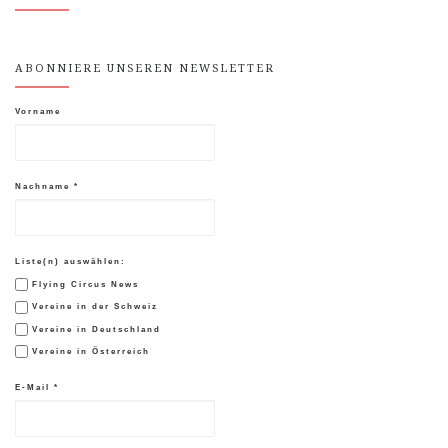
ABONNIERE UNSEREN NEWSLETTER
Vorname
Nachname
*
Liste(n) auswählen:
Flying Circus News
Vereine in der Schweiz
Vereine in Deutschland
Vereine in Österreich
E-Mail
*