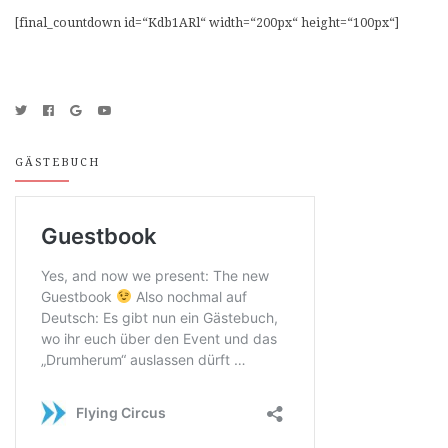
[final_countdown id=“Kdb1ARl“ width=“200px“ height=“100px“]
GÄSTEBUCH