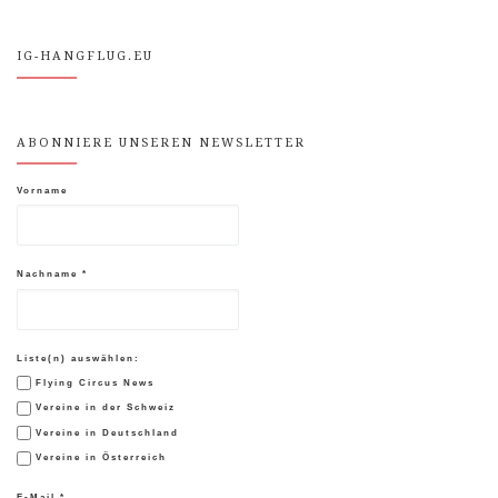
IG-HANGFLUG.EU
ABONNIERE UNSEREN NEWSLETTER
Vorname
Nachname
*
Liste(n) auswählen:
Flying Circus News
Vereine in der Schweiz
Vereine in Deutschland
Vereine in Österreich
E-Mail
*