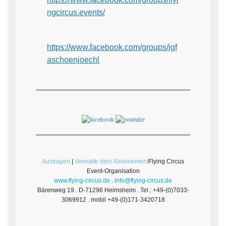
ngcircus.events/
https://www.facebook.com/groups/igf
aschoenjoechl
Austragen
|
Verwalte dein Abonnement
Flying Circus
Event-Organisation
www.flying-circus.de
.
info@flying-circus.de
Bärenweg 19 . D-71296 Heimsheim . Tel.: +49-(0)7033-
3069912 . mobil +49-(0)171-3420718