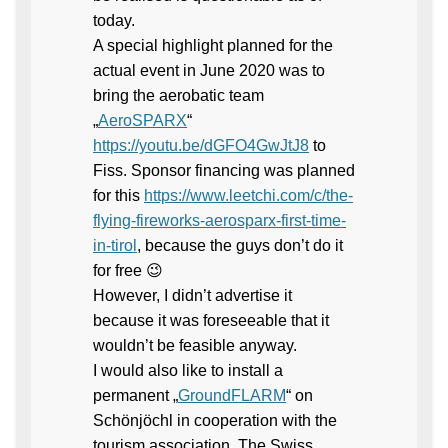
today.
A special highlight planned for the
actual event in June 2020 was to
bring the aerobatic team
„
AeroSPARX
“
https://youtu.be/dGFO4GwJtJ8
to
Fiss. Sponsor financing was planned
for this
https://www.leetchi.com/c/the-
flying-fireworks-aerosparx-first-time-
in-tirol
, because the guys don’t do it
for free 😉
However, I didn’t advertise it
because it was foreseeable that it
wouldn’t be feasible anyway.
I would also like to install a
permanent „
GroundFLARM
“ on
Schönjöchl in cooperation with the
tourism association. The Swiss