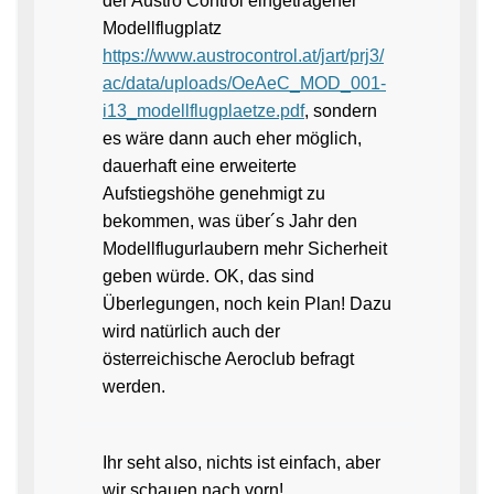
der Austro Control eingetragener
Modellflugplatz
https://www.austrocontrol.at/jart/prj3/
ac/data/uploads/OeAeC_MOD_001-
i13_modellflugplaetze.pdf
, sondern
es wäre dann auch eher möglich,
dauerhaft eine erweiterte
Aufstiegshöhe genehmigt zu
bekommen, was über´s Jahr den
Modellflugurlaubern mehr Sicherheit
geben würde. OK, das sind
Überlegungen, noch kein Plan! Dazu
wird natürlich auch der
österreichische Aeroclub befragt
werden.
Ihr seht also, nichts ist einfach, aber
wir schauen nach vorn!