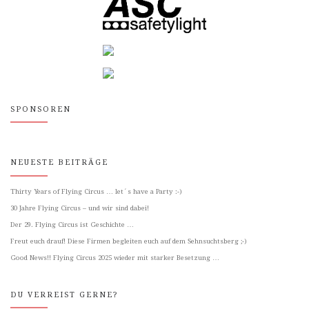
SPONSOREN
NEUESTE BEITRÄGE
Thirty Years of Flying Circus … let´s have a Party :-)
30 Jahre Flying Circus – und wir sind dabei!
Der 29. Flying Circus ist Geschichte …
Freut euch drauf! Diese Firmen begleiten euch auf dem Sehnsuchtsberg ;-)
Good News!! Flying Circus 2025 wieder mit starker Besetzung …
DU VERREIST GERNE?