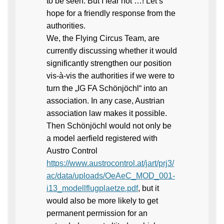
to be seen. But I fear not …! Let’s
hope for a friendly response from the
authorities.
We, the Flying Circus Team, are
currently discussing whether it would
significantly strengthen our position
vis-à-vis the authorities if we were to
turn the „IG FA Schönjöchl“ into an
association. In any case, Austrian
association law makes it possible.
Then Schönjöchl would not only be
a model aerfield registered with
Austro Control
https://www.austrocontrol.at/jart/prj3/
ac/data/uploads/OeAeC_MOD_001-
i13_modellflugplaetze.pdf
, but it
would also be more likely to get
permanent permission for an